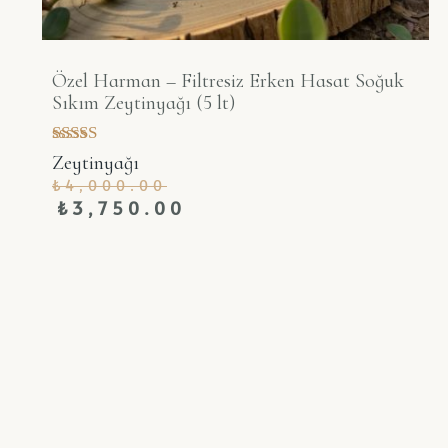
Özel Harman – Filtresiz Erken Hasat Soğuk
Sıkım Zeytinyağı (5 lt)
5 üzerinden
Zeytinyağı
5.00
₺
4,000.00
oy aldı
₺
3,750.00