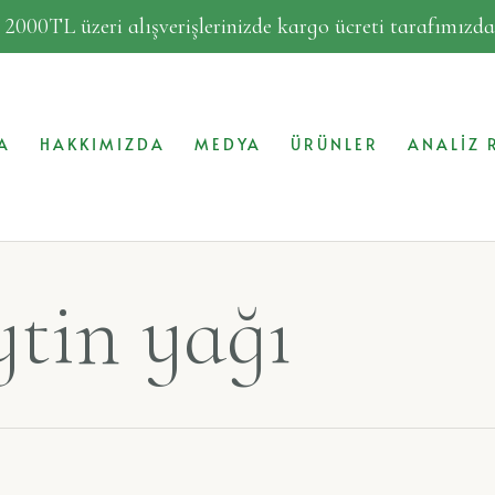
!
2000TL üzeri alışverişlerinizde kargo ücreti tarafımız
A
HAKKIMIZDA
MEDYA
ÜRÜNLER
ANALIZ 
ytin yağı