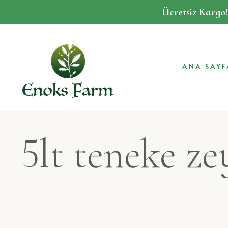
Ücretsiz Kargo
ANA SAYF
5lt teneke ze