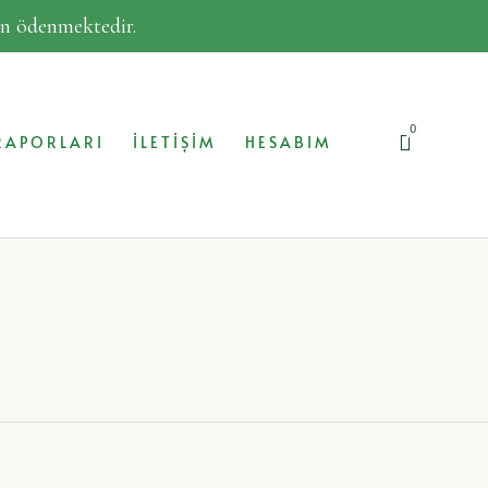
dan ödenmektedir.
0
RAPORLARI
İLETIŞIM
HESABIM