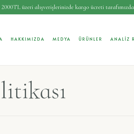
!
2000TL üzeri alışverişlerinizde kargo ücreti tarafımız
A
HAKKIMIZDA
MEDYA
ÜRÜNLER
ANALIZ 
litikası