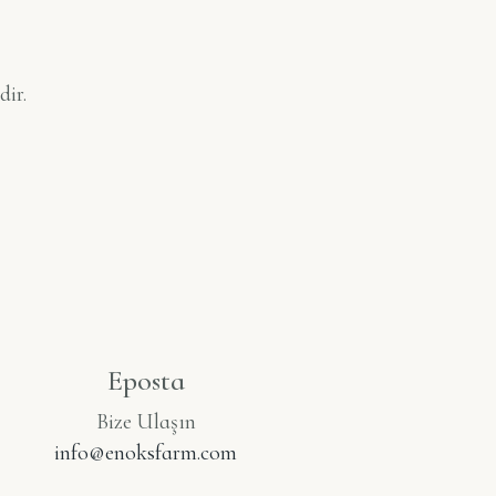
ir.
Eposta
Bize Ulaşın
info@enoksfarm.com