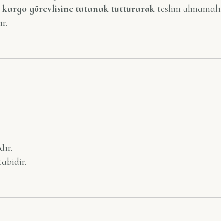
,
kargo görevlisine tutanak tutturarak
teslim almamalıd
r.
dır.
abidir.