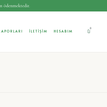
dan ödenmektedir.
0
RAPORLARI
İLETIŞIM
HESABIM