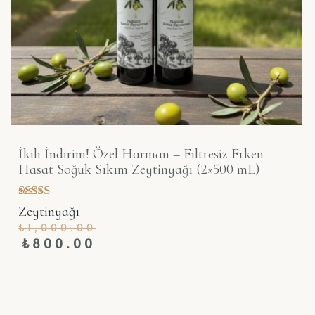
İkili İndirim! Özel Harman – Filtresiz Erken
Hasat Soğuk Sıkım Zeytinyağı (2×500 mL)
5 üzerinden
Zeytinyağı
5.00
₺
1,000.00
oy aldı
₺
800.00