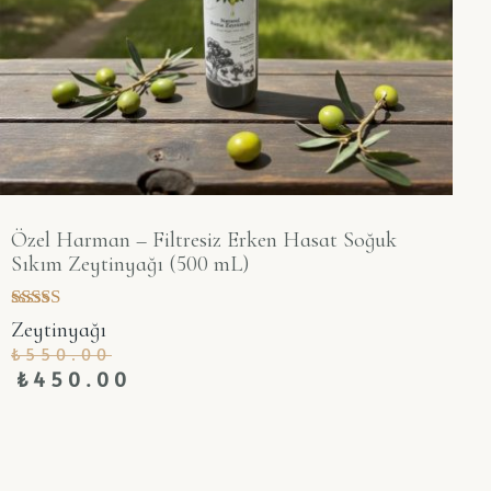
Özel Harman – Filtresiz Erken Hasat Soğuk
Sıkım Zeytinyağı (500 mL)
5 üzerinden
Zeytinyağı
5.00
₺
550.00
oy aldı
₺
450.00