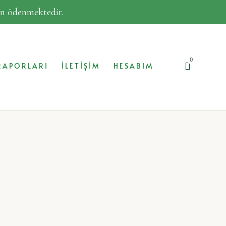
dan ödenmektedir.
0
RAPORLARI
İLETIŞIM
HESABIM